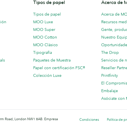
Tipos de papel
Acerca de
Tipos de papel
Acerca de M
ción
MOO Luxe
Recursos medi
MOO Super
Gente, produc
MOO Cotton
Nuestro Equi
MOO Clásico
Oportunidade
Tipografía
The Drop
als
Paquetes de Muestra
Servicios de 
Papel con certificación FSC®
Reseller Partn
Colección Luxe
Printfinity
El Compromi
Embalaje
Asóciate co
 Farm Road, London NW1 8AB. Empresa
Condiciones
Política de p