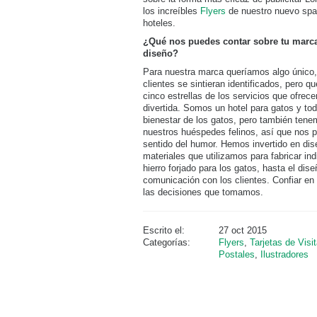
los increíbles
Flyers
de nuestro nuevo spa
hoteles.
¿Qué nos puedes contar sobre tu marca
diseño?
Para nuestra marca queríamos algo único, 
clientes se sintieran identificados, pero qu
cinco estrellas de los servicios que ofre
divertida. Somos un hotel para gatos y tod
bienestar de los gatos, pero también tene
nuestros huéspedes felinos, así que nos p
sentido del humor. Hemos invertido en di
materiales que utilizamos para fabricar i
hierro forjado para los gatos, hasta el dis
comunicación con los clientes. Confiar en
las decisiones que tomamos.
Escrito el:
27 oct 2015
Categorías:
Flyers
,
Tarjetas de Visi
Postales
,
Ilustradores