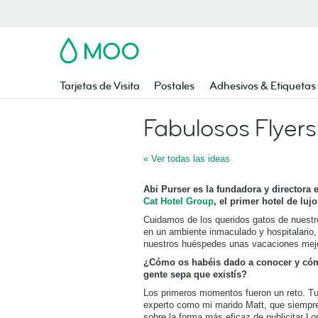
MOO
Tarjetas de Visita
Postales
Adhesivos & Etiquetas
Fabulosos Flyers
« Ver todas las ideas
Abi Purser es la fundadora y directora 
Cat Hotel Group
, el primer hotel de lu
Cuidamos de los queridos gatos de nuestr
en un ambiente inmaculado y hospitalario,
nuestros huéspedes unas vacaciones mejo
¿Cómo os habéis dado a conocer y có
gente sepa que existís?
Los primeros momentos fueron un reto. Tu
experto como mi marido Matt, que siempr
sobre la forma más eficaz de publicitar Lo