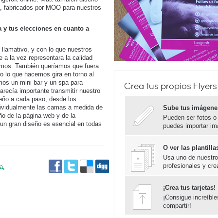
, fabricados por MOO para nuestros
 y tus elecciones en cuanto a
llamativo, y con lo que nuestros
e a la vez representara la calidad
cemos. También queríamos que fuera
o lo que hacemos gira en torno al
mos un mini bar y un spa para
Crea tus propios Flyers
arecía importante transmitir nuestro
seño a cada paso, desde los
ndividualmente las camas a medida de
Sube tus imágene
eño de la página web y de la
Pueden ser fotos o
 un gran diseño es esencial en todas
puedes importar im
O ver las plantil
Usa uno de nuestros
profesionales y cre
ta
,
¡Crea tus tarjetas!
¡Consigue increíbl
compartir!