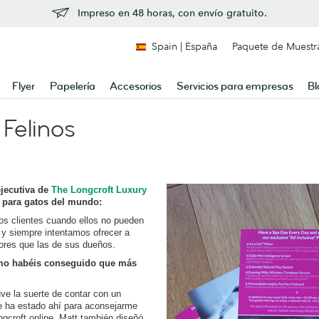
Impreso en 48 horas, con envío gratuito.
Spain | España
Paquete de Muestr
Flyer
Papelería
Accesorios
Servicios para empresas
Bl
 Felinos
ejecutiva de
The Longcroft Luxury
jo para gatos del mundo:
os clientes cuando ellos no pueden
 y siempre intentamos ofrecer a
res que las de sus dueños.
mo habéis conseguido que más
ve la suerte de contar con un
e ha estado ahí para aconsejarme
ngcroft online. Matt también diseñó