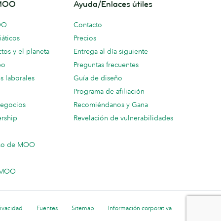
 MOO
Ayuda/Enlaces útiles
OO
Contacto
áticos
Precios
tos y el planeta
Entrega al día siguiente
po
Preguntas frecuentes
s laborales
Guía de diseño
Programa de afiliación
negocios
Recomiéndanos y Gana
ership
Revelación de vulnerabilidades
so de MOO
n MOO
rivacidad
Fuentes
Sitemap
Información corporativa