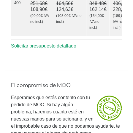
400
251,68€
164,56€
348,48€
406,56€
108,90€
124,63€
162,14€
228,69€
(
90,00€
IVA
(
103,00€
IVA no
(
134,00€
(
189,00€
no incl.
)
incl.
)
IVA no
IVA no
incl.
)
incl.
)
Solicitar presupuesto detallado
El compromiso de MOO
Esperamos que estés contento con tu
pedido de MOO. Si hay algún
problema, haremos cuanto esté en
nuestras manos para solucionarlo, y en
el improbable caso de que no podamos ayudarte, te