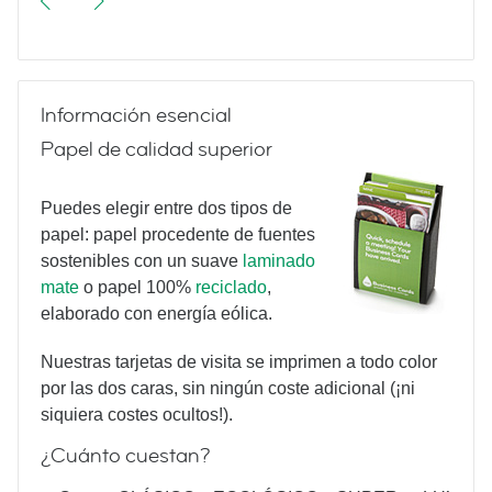
Cutouts
Información esencial
Papel de calidad superior
French
Puedes elegir entre dos tipos de
papel: papel procedente de fuentes
sostenibles con un suave
laminado
Bistro
mate
o papel 100%
reciclado
,
elaborado con energía eólica.
Nuestras tarjetas de visita se imprimen a todo color
Which
por las dos caras, sin ningún coste adicional (¡ni
siquiera costes ocultos!).
¿Cuánto cuestan?
coffee are you?