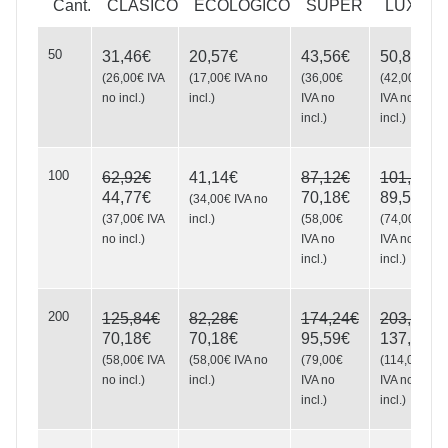
Cant.
CLÁSICO
ECOLÓGICO
SUPER
LUXE
50
31,46€
20,57€
43,56€
50,82€
Coffee
(
26,00€
IVA
(
17,00€
IVA no
(
36,00€
(
42,00€
no incl.
)
incl.
)
IVA no
IVA no
incl.
)
incl.
)
Origins
100
62,92€
41,14€
87,12€
101,64€
44,77€
70,18€
89,54€
(
34,00€
IVA no
(
37,00€
IVA
incl.
)
(
58,00€
(
74,00€
no incl.
)
IVA no
IVA no
incl.
)
incl.
)
200
125,84€
82,28€
174,24€
203,28€
70,18€
70,18€
95,59€
137,94€
(
58,00€
IVA
(
58,00€
IVA no
(
79,00€
(
114,00€
no incl.
)
incl.
)
IVA no
IVA no
incl.
)
incl.
)