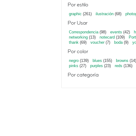
Por estilo
graphic
(261)
ilustración
(68)
photo
Por Usar
Correspondencia
(98)
events
(42)
h
networking
(13)
notecard
(109)
Port
thank
(69)
voucher
(7)
boda
(9)
y
Por color
negro
(139)
blues
(155)
browns
(14
pinks
(27)
purples
(23)
reds
(136)
Por categoría