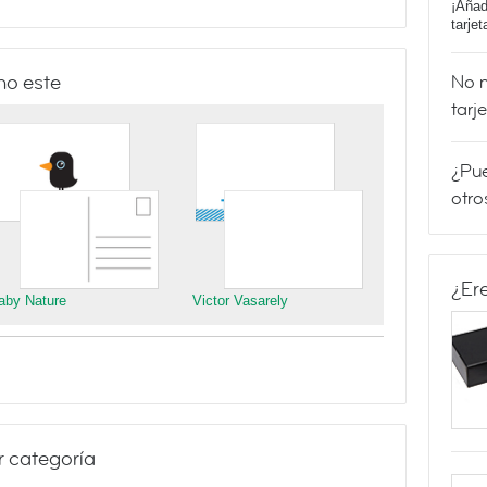
¡Añad
tarje
mo este
No m
tarj
¿Pue
otro
¿Er
aby Nature
Victor Vasarely
r categoría