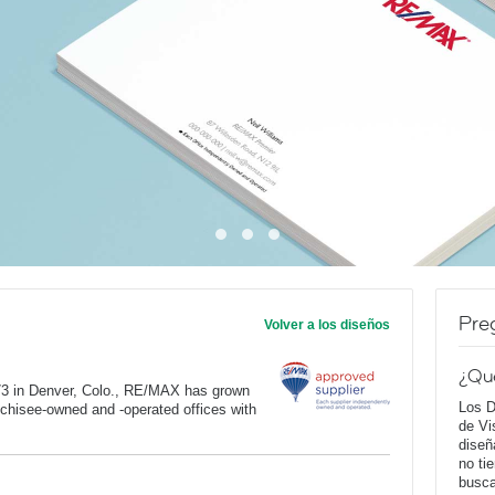
Pre
Volver a los diseños
¿Qu
973 in Denver, Colo., RE/MAX has grown
Los D
anchisee-owned and -operated offices with
de Vi
diseñ
no ti
busca