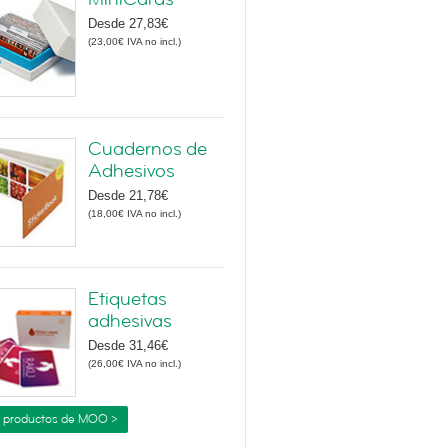
Desde
27,83€
(
23,00€
IVA no incl.
)
Cuadernos de
Adhesivos
Desde
21,78€
(
18,00€
IVA no incl.
)
Etiquetas
adhesivas
Desde
31,46€
(
26,00€
IVA no incl.
)
 productos de MOO >