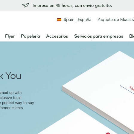
Impreso en 48 horas, con envío gratuito.
Spain | España
Paquete de Muestr
Flyer
Papelería
Accesorios
Servicios para empresas
Bl
 You
amed up with
lusive to all
e perfect way to say
former clients.