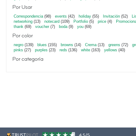
Por Usar
Correspondencia
(98)
events
(42)
holiday
(55)
Invitación
(52)
Li
networking
(13)
notecard
(109)
Portfolio
(5)
price
(4)
Promociona
thank
(69)
voucher
(7)
boda
(9)
you
(69)
Por color
negro
(139)
blues
(155)
browns
(14)
Crema
(13)
greens
(72)
gr
pinks
(27)
purples
(23)
reds
(136)
white
(163)
yellows
(40)
Por categoría
4,5/5