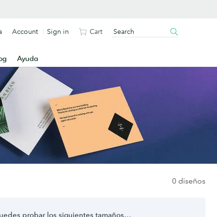
a
Account
Sign in
Cart
og
Ayuda
0 diseños
puedes probar los siguientes tamaños…