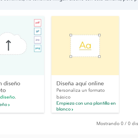
n diseño
Diseña aquí online
to
Personaliza un formato
 diseño
.
básico
Empieza con una plantilla en
seño
blanco
Mostrando 0 / 0 di