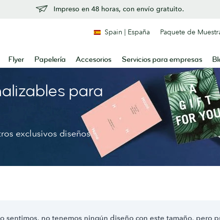
Impreso en 48 horas, con envío gratuito.
Spain | España
Paquete de Muestr
Flyer
Papelería
Accesorios
Servicios para empresas
Bl
nalizables para
tros exclusivos diseños
o sentimos, no tenemos ningún diseño con este tamaño, pero 