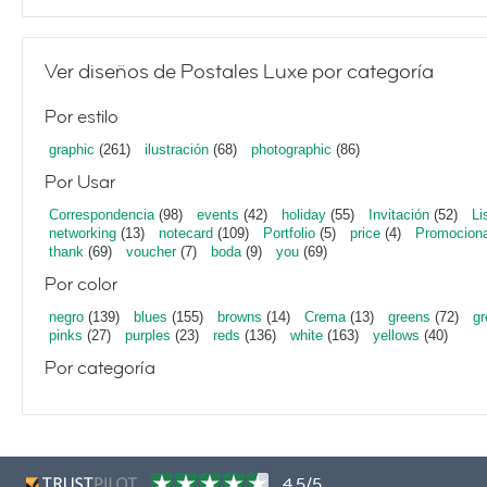
Ver diseños de Postales Luxe por categoría
Por estilo
graphic
(261)
ilustración
(68)
photographic
(86)
Por Usar
Correspondencia
(98)
events
(42)
holiday
(55)
Invitación
(52)
Li
networking
(13)
notecard
(109)
Portfolio
(5)
price
(4)
Promociona
thank
(69)
voucher
(7)
boda
(9)
you
(69)
Por color
negro
(139)
blues
(155)
browns
(14)
Crema
(13)
greens
(72)
gr
pinks
(27)
purples
(23)
reds
(136)
white
(163)
yellows
(40)
Por categoría
4,5/5