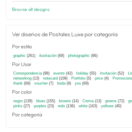
Browse all designs
Ver diseños de Postales Luxe por categoría
Por estilo
graphic
(261)
ilustración
(68)
photographic
(86)
Por Usar
Correspondencia
(98)
events
(42)
holiday
(55)
Invitación
(52)
Li
networking
(13)
notecard
(109)
Portfolio
(5)
price
(4)
Promociona
thank
(69)
voucher
(7)
boda
(9)
you
(69)
Por color
negro
(139)
blues
(155)
browns
(14)
Crema
(13)
greens
(72)
gr
pinks
(27)
purples
(23)
reds
(136)
white
(163)
yellows
(40)
Por categoría