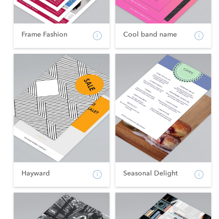
Frame Fashion
Cool band name
Hayward
Seasonal Delight