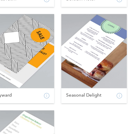
yward
Seasonal Delight