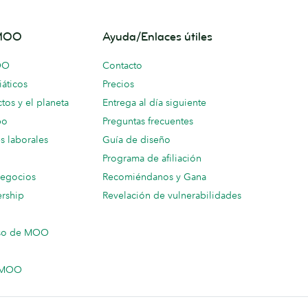
 MOO
Ayuda/Enlaces útiles
OO
Contacto
áticos
Precios
tos y el planeta
Entrega al día siguiente
po
Preguntas frecuentes
s laborales
Guía de diseño
Programa de afiliación
negocios
Recomiéndanos y Gana
ership
Revelación de vulnerabilidades
so de MOO
n MOO