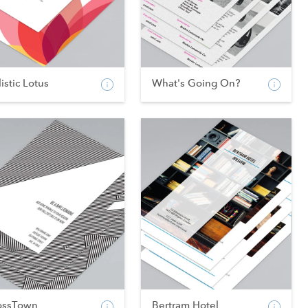
istic Lotus
What's Going On?
ossTown
Bertram Hotel