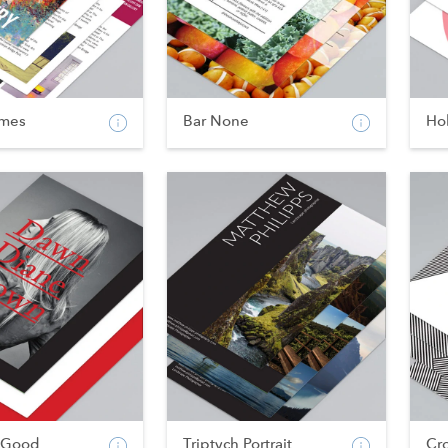
imes
Bar None
Hol
 Good
Triptych Portrait
Cr