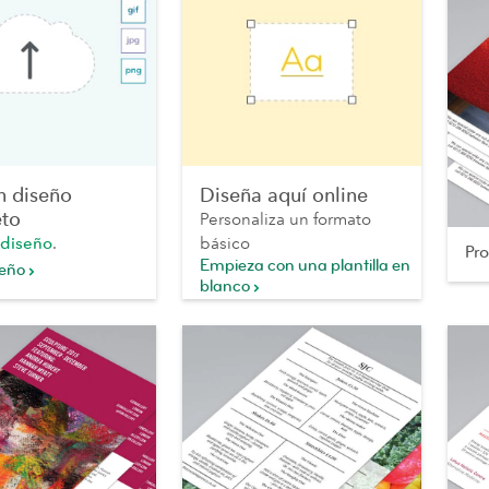
n diseño
Diseña aquí online
to
Personaliza un formato
 diseño
.
básico
Pr
Empieza con una plantilla en
seño
blanco