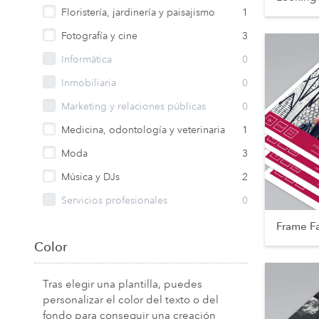
Floristería, jardinería y paisajismo
1
Fotografía y cine
3
Informática
0
Inmobiliaria
0
Marketing y relaciones públicas
0
Medicina, odontología y veterinaria
1
Moda
3
Música y DJs
2
Servicios profesionales
0
Frame F
Color
Tras elegir una plantilla, puedes
personalizar el color del texto o del
fondo para conseguir una creación