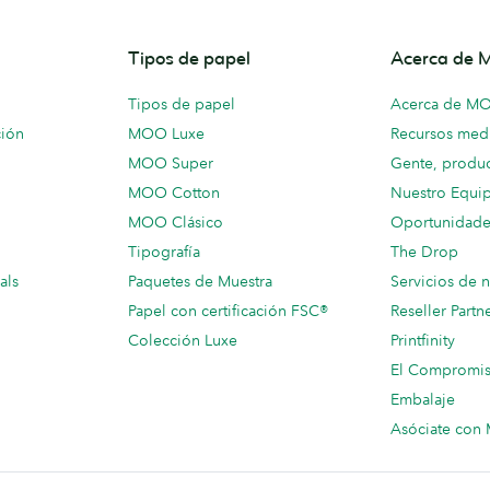
Tipos de papel
Acerca de
Tipos de papel
Acerca de M
ción
MOO Luxe
Recursos medi
MOO Super
Gente, produc
MOO Cotton
Nuestro Equi
MOO Clásico
Oportunidade
Tipografía
The Drop
als
Paquetes de Muestra
Servicios de 
Papel con certificación FSC®
Reseller Partn
Colección Luxe
Printfinity
El Compromi
Embalaje
Asóciate co