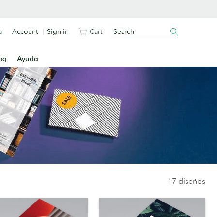
a
Account
Sign in
Cart
og
Ayuda
17 diseños