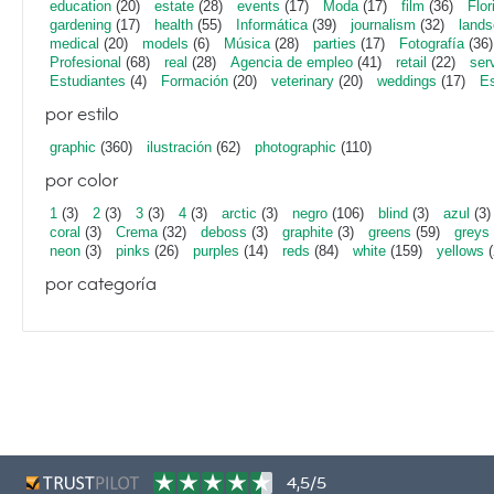
education
(20)
estate
(28)
events
(17)
Moda
(17)
film
(36)
Flor
gardening
(17)
health
(55)
Informática
(39)
journalism
(32)
lands
medical
(20)
models
(6)
Música
(28)
parties
(17)
Fotografía
(36)
Profesional
(68)
real
(28)
Agencia de empleo
(41)
retail
(22)
ser
Estudiantes
(4)
Formación
(20)
veterinary
(20)
weddings
(17)
Es
por estilo
graphic
(360)
ilustración
(62)
photographic
(110)
por color
1
(3)
2
(3)
3
(3)
4
(3)
arctic
(3)
negro
(106)
blind
(3)
azul
(3)
coral
(3)
Crema
(32)
deboss
(3)
graphite
(3)
greens
(59)
greys
neon
(3)
pinks
(26)
purples
(14)
reds
(84)
white
(159)
yellows
(
por categoría
4,5/5