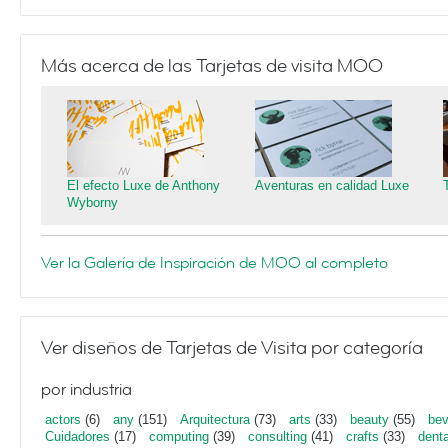
Más acerca de las Tarjetas de visita MOO
El efecto Luxe de Anthony
Aventuras en calidad Luxe
Wyborny
Ver la Galería de Inspiración de MOO al completo
Ver diseños de Tarjetas de Visita por categoría
por industria
actors
(6)
any
(151)
Arquitectura
(73)
arts
(33)
beauty
(55)
bev
Cuidadores
(17)
computing
(39)
consulting
(41)
crafts
(33)
denta