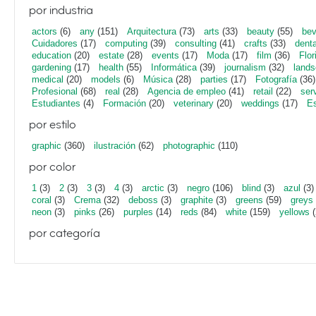
por industria
actors
(6)
any
(151)
Arquitectura
(73)
arts
(33)
beauty
(55)
bev
Cuidadores
(17)
computing
(39)
consulting
(41)
crafts
(33)
denta
education
(20)
estate
(28)
events
(17)
Moda
(17)
film
(36)
Flor
gardening
(17)
health
(55)
Informática
(39)
journalism
(32)
lands
medical
(20)
models
(6)
Música
(28)
parties
(17)
Fotografía
(36)
Profesional
(68)
real
(28)
Agencia de empleo
(41)
retail
(22)
ser
Estudiantes
(4)
Formación
(20)
veterinary
(20)
weddings
(17)
Es
por estilo
graphic
(360)
ilustración
(62)
photographic
(110)
por color
1
(3)
2
(3)
3
(3)
4
(3)
arctic
(3)
negro
(106)
blind
(3)
azul
(3)
coral
(3)
Crema
(32)
deboss
(3)
graphite
(3)
greens
(59)
greys
neon
(3)
pinks
(26)
purples
(14)
reds
(84)
white
(159)
yellows
(
por categoría