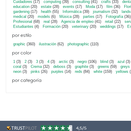
Cuidadores
(17)
computing
(39)
consulting
(41)
crafts
(33)
denta
education
(20)
estate
(28)
events
(17)
Moda
(17)
film
(36)
Flor
gardening
(17)
health
(55)
Informática
(39)
journalism
(32)
lands
medical
(20)
models
(6)
Música
(28)
parties
(17)
Fotografía
(36)
Profesional
(68)
real
(28)
Agencia de empleo
(41)
retail
(22)
ser
Estudiantes
(4)
Formación
(20)
veterinary
(20)
weddings
(17)
Es
por estilo
graphic
(360)
ilustración
(62)
photographic
(110)
por color
1
(3)
2
(3)
3
(3)
4
(3)
arctic
(3)
negro
(106)
blind
(3)
azul
(3)
coral
(3)
Crema
(32)
deboss
(3)
graphite
(3)
greens
(59)
greys
neon
(3)
pinks
(26)
purples
(14)
reds
(84)
white
(159)
yellows
(
por categoría
4,5/5