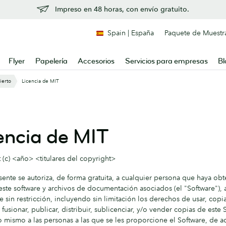
Impreso en 48 horas, con envío gratuito.
Spain | España
Paquete de Muestr
Flyer
Papelería
Accesorios
Servicios para empresas
Bl
ierto
Licencia de MIT
encia de MIT
 (c) <año> <titulares del copyright>
esente se autoriza, de forma gratuita, a cualquier persona que haya ob
ste software y archivos de documentación asociados (el "Software"), a 
e sin restricción, incluyendo sin limitación los derechos de usar, copia
 fusionar, publicar, distribuir, sublicenciar, y/o vender copias de este 
lo mismo a las personas a las que se les proporcione el Software, de 