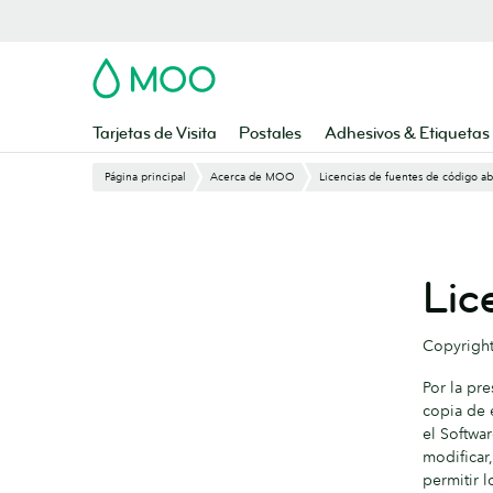
Saltar
al
contenido
MOO
principal
Tarjetas de Visita
Postales
Adhesivos & Etiquetas
Página principal
Acerca de MOO
Licencias de fuentes de código ab
Lic
Copyright
Por la pr
copia de e
el Softwar
modificar,
permitir 