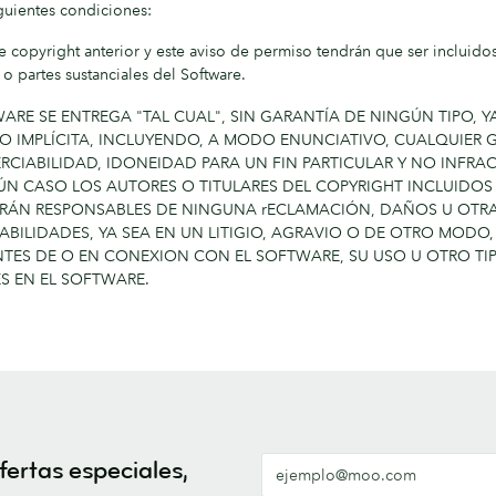
iguientes condiciones:
de copyright anterior y este aviso de permiso tendrán que ser incluido
 o partes sustanciales del Software.
ARE SE ENTREGA "TAL CUAL", SIN GARANTÍA DE NINGÚN TIPO, Y
 O IMPLÍCITA, INCLUYENDO, A MODO ENUNCIATIVO, CUALQUIER 
RCIABILIDAD, IDONEIDAD PARA UN FIN PARTICULAR Y NO INFRA
ÚN CASO LOS AUTORES O TITULARES DEL COPYRIGHT INCLUIDOS 
ERÁN RESPONSABLES DE NINGUNA rECLAMACIÓN, DAÑOS U OTR
BILIDADES, YA SEA EN UN LITIGIO, AGRAVIO O DE OTRO MODO,
NTES DE O EN CONEXION CON EL SOFTWARE, SU USO U OTRO TI
S EN EL SOFTWARE.
fertas especiales,