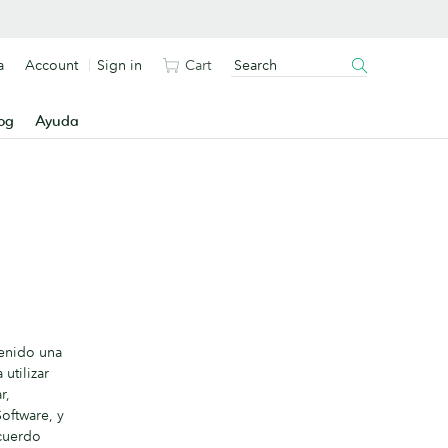
a
Account
Sign in
Cart
og
Ayuda
tenido una
utilizar
r,
Software, y
acuerdo