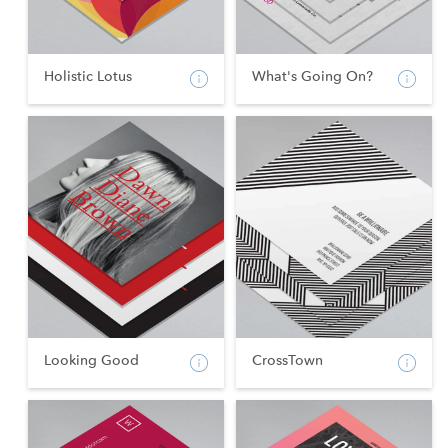
Holistic Lotus
What's Going On?
Looking Good
CrossTown