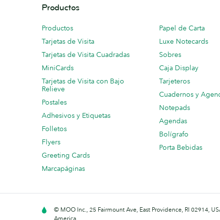
Productos
Productos
Papel de Carta
Tarjetas de Visita
Luxe Notecards
Tarjetas de Visita Cuadradas
Sobres
MiniCards
Caja Display
Tarjetas de Visita con Bajo
Tarjeteros
Relieve
Cuadernos y Agen
Postales
Notepads
Adhesivos y Etiquetas
Agendas
Folletos
Bolígrafo
Flyers
Porta Bebidas
Greeting Cards
Marcapáginas
© MOO Inc., 25 Fairmount Ave, East Providence, RI 02914, USA
America.