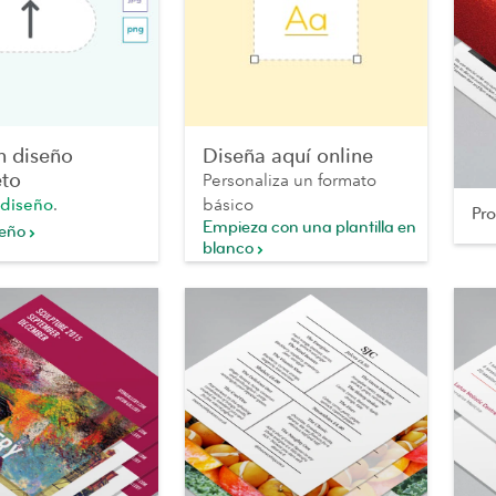
n diseño
Diseña aquí online
to
Personaliza un formato
 diseño
.
básico
Pr
Empieza con una plantilla en
seño
blanco