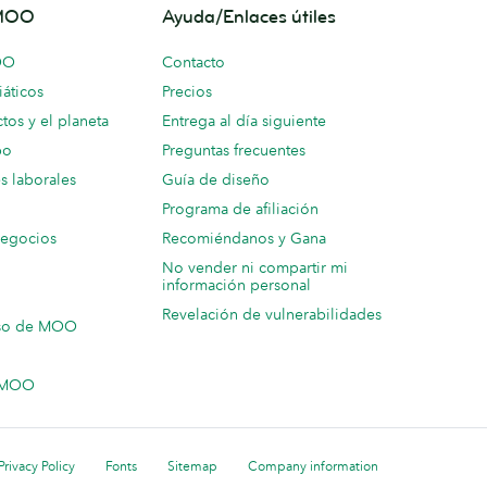
 MOO
Ayuda/Enlaces útiles
OO
Contacto
áticos
Precios
tos y el planeta
Entrega al día siguiente
po
Preguntas frecuentes
s laborales
Guía de diseño
Programa de afiliación
negocios
Recomiéndanos y Gana
No vender ni compartir mi
información personal
Revelación de vulnerabilidades
so de MOO
n MOO
Privacy Policy
Fonts
Sitemap
Company information