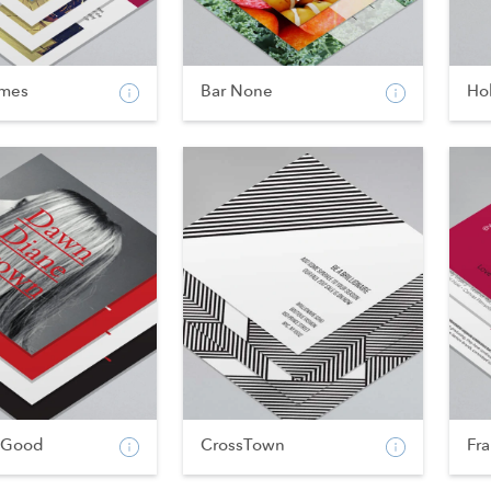
imes
Bar None
Hol
 Good
CrossTown
Fr