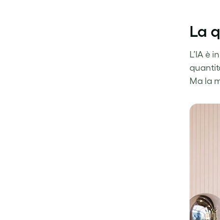
La q
L’IA è i
quantit
Ma la m