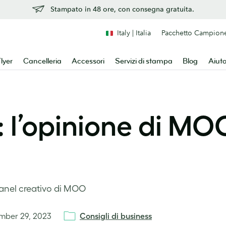
Stampato in 48 ore, con consegna gratuita.
Italy | Italia
Pacchetto Campion
lyer
Cancelleria
Accessori
Servizi di stampa
Blog
Aiut
: l’opinione di MO
 panel creativo di MOO
mber 29, 2023
Consigli di business