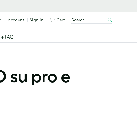
e
Account
Sign in
Cart
o e FAQ
O su pro e