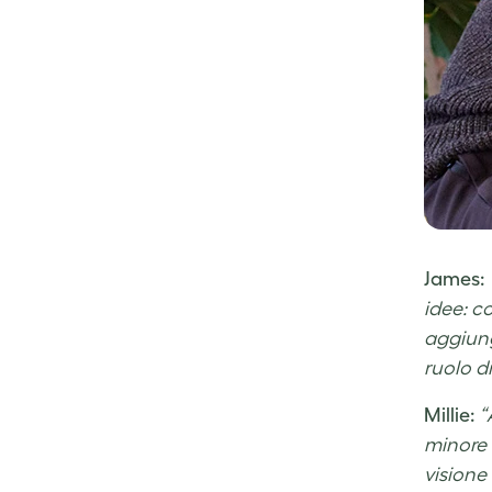
James:
idee: c
aggiung
ruolo d
Millie:
“
minore 
visione 