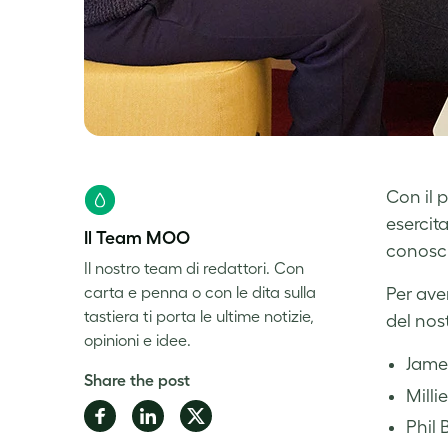
Con il p
esercita
Il Team MOO
conosc
Il nostro team di redattori. Con
carta e penna o con le dita sulla
Per ave
tastiera ti porta le ultime notizie,
del nos
opinioni e idee.
James
Share the post
Milli
Share
Share
Share
Phil 
on
on
on