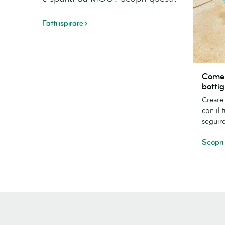
Fatti ispirare
Come
Come 
mettere
bottig
il
Creare 
tuo
con il 
brand
seguire
sulle
bottiglie
Scopri 