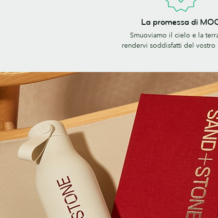
La
La promessa di MO
promessa
Smuoviamo il cielo e la terr
di
rendervi soddisfatti del vostro
MOO