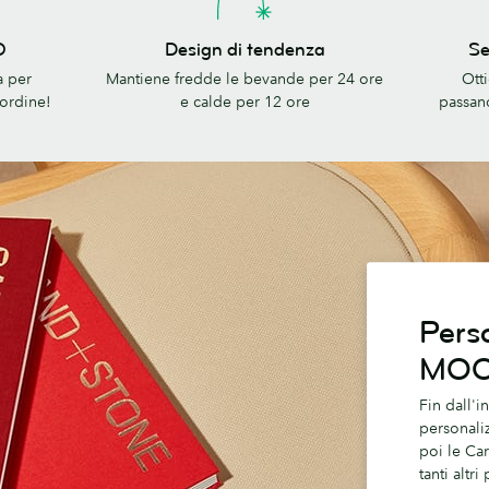
Design
Servizi
O
Design di tendenza
Se
di
Aziendal
a per
Mantiene fredde le bevande per 24 ore
Ott
tendenza
di
 ordine!
e calde per 12 ore
passan
MOO
Perso
MO
Fin dall'i
personaliz
poi le Car
tanti altr