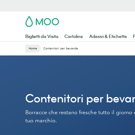
Vai
al
contenuto
MOO
principale
Biglietti da Visita
Cartoline
Adesivi & Etichette
F
Home
Contenitori per bevande
Contenitori per bev
Borracce che restano fresche tutto il giorno
tuo marchio.