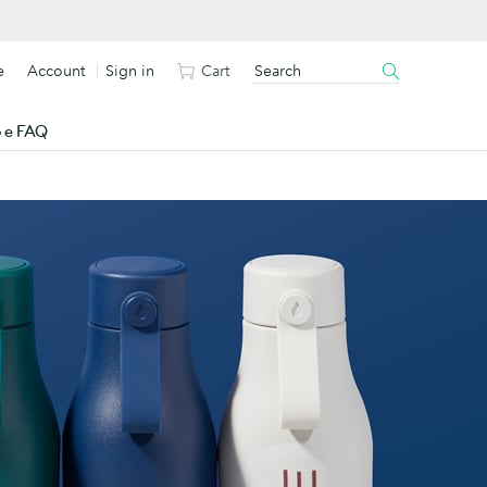
e
Account
Sign in
Cart
o e FAQ