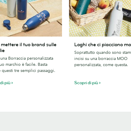
Loghi
mettere il tuo brand sulle
Loghi che ci piacciono mo
che
lie
Soprattutto quando sono stam
ci
una Borraccia personalizzata
incisi su una borraccia MOO
piacciono
tuo marchio è facile. Basta
personalizzata, come questa.
molto
 questi tre semplici passaggi.
di più
Scopri di più