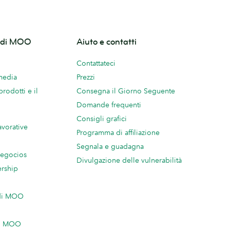
o di MOO
Aiuto e contatti
Contattateci
 media
Prezzi
prodotti e il
Consegna il Giorno Seguente
Domande frequenti
Consigli grafici
avorative
Programma di affiliazione
Segnala e guadagna
negocios
Divulgazione delle vulnerabilità
ership
 di MOO
on MOO