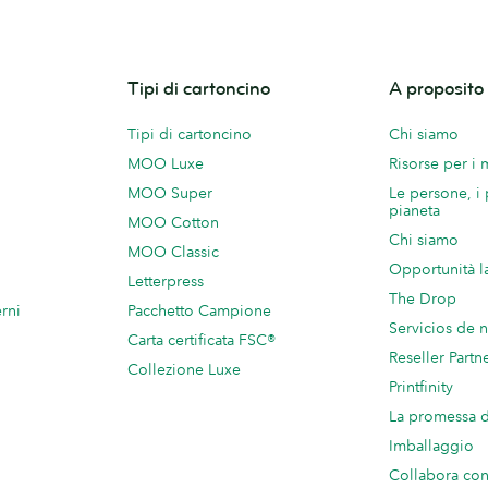
Tipi di cartoncino
A proposit
Tipi di cartoncino
Chi siamo
MOO Luxe
Risorse per i
MOO Super
Le persone, i 
pianeta
MOO Cotton
Chi siamo
MOO Classic
Opportunità l
Letterpress
The Drop
rni
Pacchetto Campione
Servicios de 
Carta certificata FSC®
Reseller Partn
Collezione Luxe
Printfinity
La promessa
Imballaggio
Collabora c