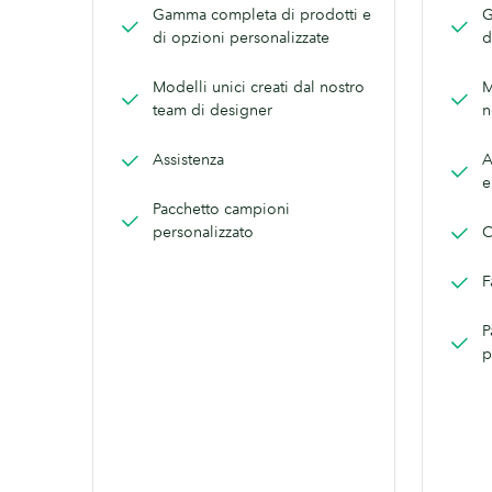
Gamma completa di prodotti e
G
di opzioni personalizzate
d
Modelli unici creati dal nostro
M
team di designer
n
Assistenza
A
e
Pacchetto campioni
personalizzato
C
F
P
p