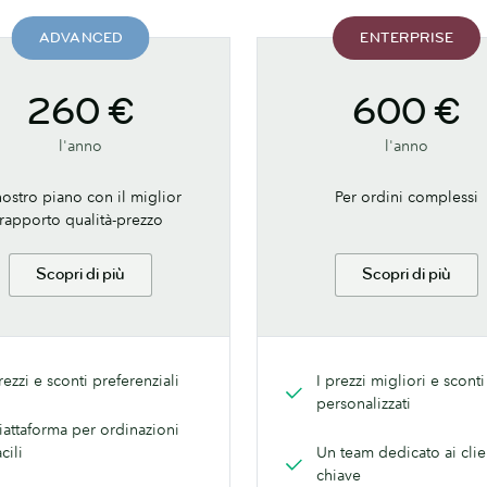
ADVANCED
ENTERPRISE
260 €
600 €
l'anno
l'anno
nostro piano con il miglior
Per ordini complessi
rapporto qualità-prezzo
Scopri di più
Scopri di più
rezzi e sconti preferenziali
I prezzi migliori e sconti
personalizzati
iattaforma per ordinazioni
acili
Un team dedicato ai clie
chiave