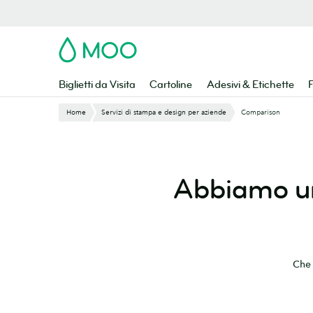
Vai
al
contenuto
MOO
principale
Biglietti da Visita
Cartoline
Adesivi & Etichette
F
Home
Servizi di stampa e design per aziende
Comparison
Abbiamo un
Che 