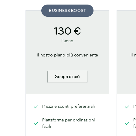
BUSINESS BOOST
130 €
l'anno
Il nostro piano più conveniente
Il 
Scopri di più
Prezzi e sconti preferenziali
P
Piattaforma per ordinazioni
P
facili
f