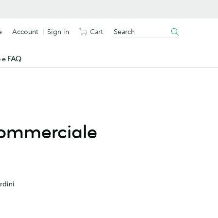
e
Account
Sign in
Cart
o e FAQ
commerciale
rdini