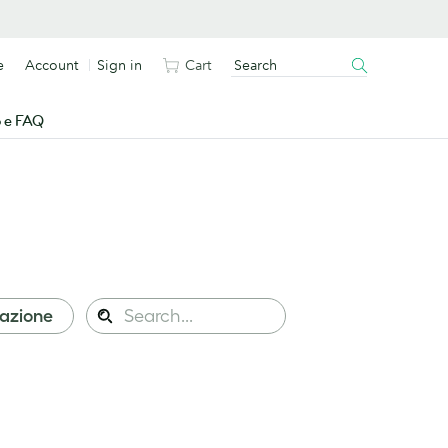
e
Account
Sign in
Cart
o e FAQ
Search
razione
Search
this
site: