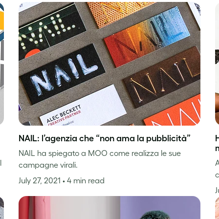
NAIL: l’agenzia che “non ama la pubblicità”
H
NAIL ha spiegato a MOO come realizza le sue
l
A
campagne virali.
c
July 27, 2021
• 4 min read
J