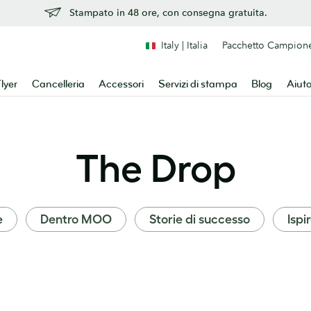
Stampato in 48 ore, con consegna gratuita.
Italy | Italia
Pacchetto Campion
lyer
Cancelleria
Accessori
Servizi di stampa
Blog
Aiut
The Drop
e
Dentro MOO
Storie di successo
Ispi