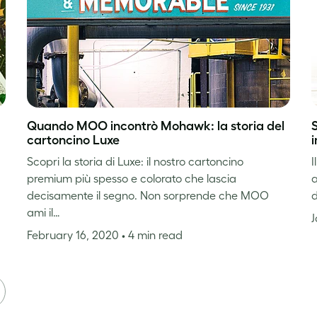
Quando MOO incontrò Mohawk: la storia del
S
cartoncino Luxe
Scopri la storia di Luxe: il nostro cartoncino
I
premium più spesso e colorato che lascia
a
decisamente il segno. Non sorprende che MOO
d
ami il…
J
February 16, 2020
• 4 min read
T
E