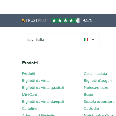
4,5/5
Italy | Italia
Prodotti
Prodotti
Carta Intestata
Biglietti da visita
Biglietti d'auguri
Biglietti da visita quadrati
Notecard Luxe
MiniCard
Buste
Biglietti da visita stampati
Scatola-espositore
Cartoline
Custodie
Adesivi ed Etichette
Notebook e Quade