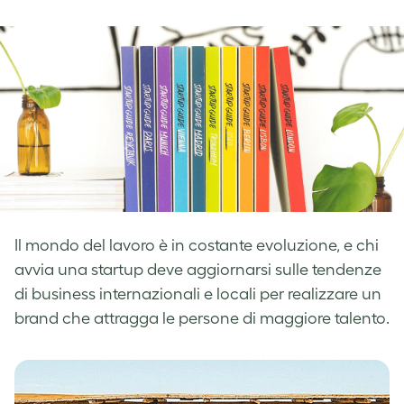
on
on
on
Facebook
LinkedIn
Twitter
Il mondo del lavoro è in costante evoluzione, e chi
avvia una startup deve aggiornarsi sulle tendenze
di business internazionali e locali per realizzare un
brand che attragga le persone di maggiore talento.