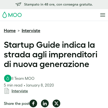
Stampato in 48 ore, con consegna gratuita.
MOO
Home
Interviste
>
Startup Guide indica la
strada agli imprenditori
di nuova generazione
Il Team MOO
5 min read
January 8, 2020
Interviste
Share
Share
Share
Share the post