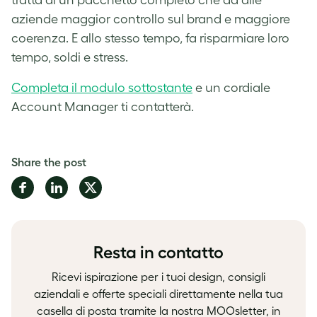
tratta di un pacchetto completo che dà alle
aziende maggior controllo sul brand e maggiore
coerenza. E allo stesso tempo, fa risparmiare loro
tempo, soldi e stress.
Completa il modulo sottostante
e un cordiale
Account Manager ti contatterà.
Share the post
Share
Share
Share
on
on
on
Facebook
LinkedIn
Twitter
Resta in contatto
Ricevi ispirazione per i tuoi design, consigli
aziendali e offerte speciali direttamente nella tua
casella di posta tramite la nostra MOOsletter, in