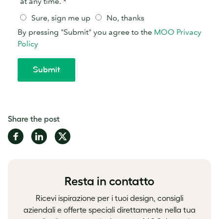
Share the post
Share
Share
Share
on
on
on
Facebook
LinkedIn
Twitter
Resta in contatto
Ricevi ispirazione per i tuoi design, consigli
aziendali e offerte speciali direttamente nella tua