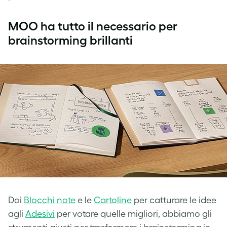
MOO ha tutto il necessario per
brainstorming brillanti
Dai
Blocchi note
e le
Cartoline
per catturare le idee
agli
Adesivi
per votare quelle migliori, abbiamo gli