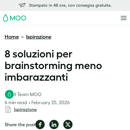
Stampato in 48 ore, con consegna gratuita.
MOO
Home
Ispirazione
>
8 soluzioni per
brainstorming meno
imbarazzanti
Il Team MOO
4 min read
February 25, 2026
Ispirazione
Share
Share
Share
Share the post