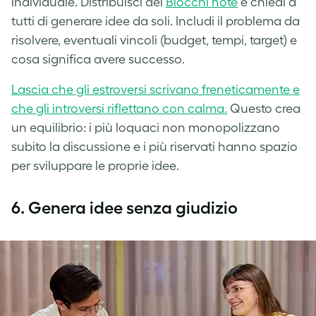
individuale. Distribuisci dei
Blocchi note
e chiedi a
tutti di generare idee da soli. Includi il problema da
risolvere, eventuali vincoli (budget, tempi, target) e
cosa significa avere successo.
Lascia che gli estroversi scrivano freneticamente e
che gli introversi riflettano con calma.
Questo crea
un equilibrio: i più loquaci non monopolizzano
subito la discussione e i più riservati hanno spazio
per sviluppare le proprie idee.
6.
Genera idee senza giudizio