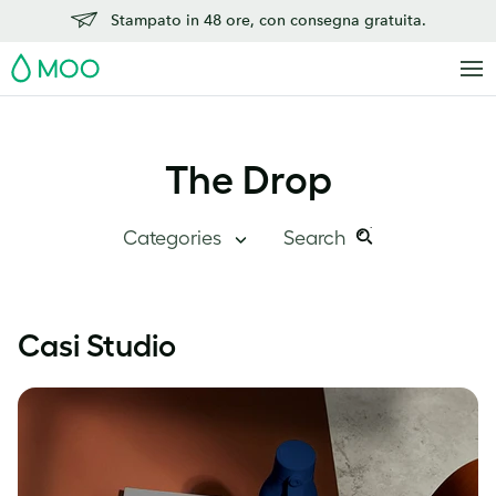
Stampato in 48 ore, con consegna gratuita.
MOO
The Drop
Categories
Search
Search
Search
this
The Drop
Casi Studio
site:
Quadro Generale
Dentro MOO
Storie di successo