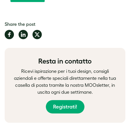
Share the post
Share
Share
Share
on
on
on
Facebook
LinkedIn
Twitter
Resta in contatto
Ricevi ispirazione per i tuoi design, consigli
aziendali e offerte speciali direttamente nella tua
casella di posta tramite la nostra MOOsletter, in
uscita ogni due settimane.
Registrati!