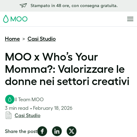
Stampato in 48 ore, con consegna gratuita.
MOO
Home
Casi Studio
>
MOO x Who’s Your
Momma?: Valorizzare le
donne nei settori creativi
Il Team MOO
3 min read
February 18, 2026
Casi Studio
Share
Share
Share
Share the post