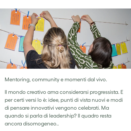
on
on
on
Facebook
LinkedIn
Twitter
Mentoring, community e momenti dal vivo.
Il mondo creativo ama considerarsi progressista. E
per certi versi lo è: idee, punti di vista nuovi e modi
di pensare innovativi vengono celebrati. Ma
quando si parla di leadership? Il quadro resta
ancora disomogeneo..