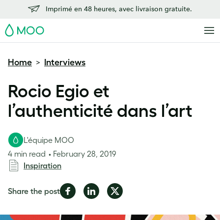
Imprimé en 48 heures, avec livraison gratuite.
MOO
Home
Interviews
>
Rocio Egio et
l’authenticité dans l’art
L'équipe MOO
4 min read
February 28, 2019
Inspiration
Share
Share
Share
Share the post
on
on
on
Facebook
LinkedIn
Twitter