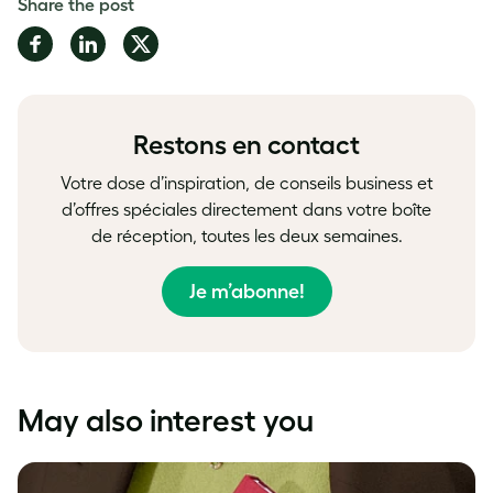
Share the post
Share
Share
Share
on
on
on
Facebook
LinkedIn
Twitter
Restons en contact
Votre dose d’inspiration, de conseils business et
d’offres spéciales directement dans votre boîte
de réception, toutes les deux semaines.
Je m’abonne!
May also interest you