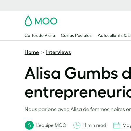
MOO
Cartes de Visite
Cartes Postales
Autocollants & É
Home
Interviews
>
Alisa Gumbs de
entrepreneuri
Nous parlons avec Alisa de femmes noires e
L'équipe MOO
11 min read
May