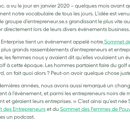
Inc. a vu le jour en janvier 2020 – quelques mois avant
gnent notre vocabulaire de tous les jours. L’idée est ven
 le groupe d’entrepreneur.se.s grandissant le plus vite a
r directement lors de leurs divers événements business.
 Enterprise tient un événement appelé notre
Sommet de
s plus grands rassemblements d’entrepreneurs et entrep
e, les femmes nous y avaient dit qu’elles voulaient un évè
golf à cette époque. Les hommes partaient faire du golf
rd, on fait quoi alors ? Peut-on avoir quelque chose just
dernières années, nous avons aussi remarqué un chan
ent à l’évènement, et parmi les entrepreneurs noirs de 
nt et géraient leurs entreprises. » C’est ainsi qu’est né
 des Entrepreneurs
et du
Sommet des Femmes de Pouv
es un podcast.