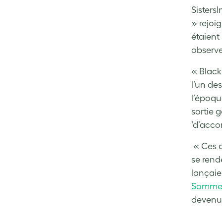
Sisters
» rejoi
étaient
observe
« Black
l’un de
l’époqu
sortie 
‘d’acco
« Ces 
se rend
lançaie
Sommet
devenu