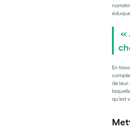
narratri
éduquer
« 
ch
En trava
compte 
de leur
laquelle
qu’est 
Met