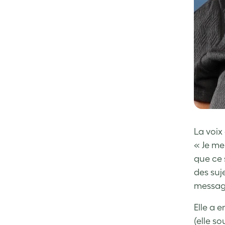
La voix
« Je me
que ce 
des suj
message
Elle a 
(elle s