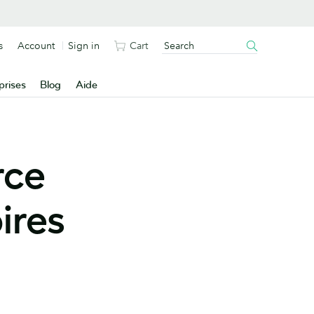
s
Account
Sign in
Cart
prises
Blog
Aide
rce
ires