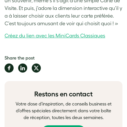
un souvenir, même s’il s’agit d’une simple Carte de
Visite. Et puis, j’adore la dimension interactive qu’il y
a à laisser choisir aux clients leur carte préférée.
C’est toujours amusant de voir qui choisit quoi ! »
Créez du lien avec les MiniCards Classiques
Share the post
Share
Share
Share
on
on
on
Facebook
LinkedIn
Twitter
Restons en contact
Votre dose d’inspiration, de conseils business et
d’offres spéciales directement dans votre boîte
de réception, toutes les deux semaines.