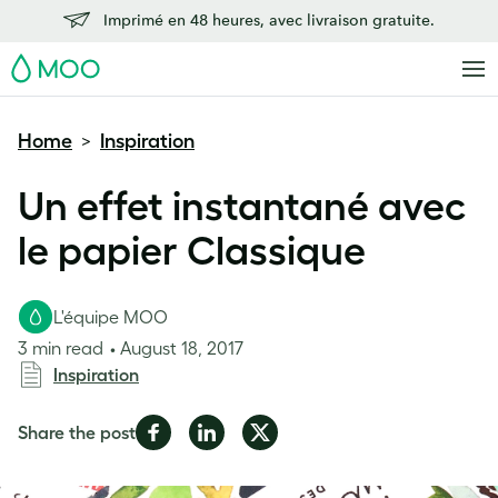
Imprimé en 48 heures, avec livraison gratuite.
MOO
Home
Inspiration
>
Un effet instantané avec
le papier Classique
L'équipe MOO
3 min read
August 18, 2017
Inspiration
Share
Share
Share
Share the post
on
on
on
Facebook
LinkedIn
Twitter