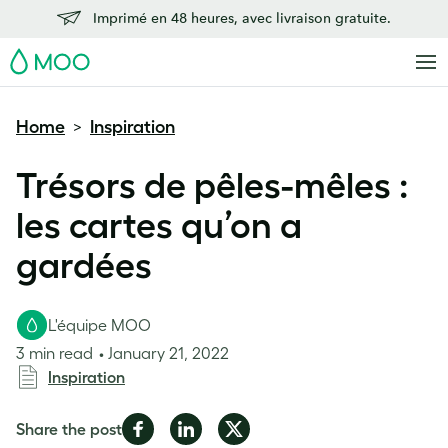
Imprimé en 48 heures, avec livraison gratuite.
MOO
Home
Inspiration
>
Trésors de pêles-mêles :
les cartes qu’on a
gardées
L'équipe MOO
3 min read
January 21, 2022
Inspiration
Share
Share
Share
Share the post