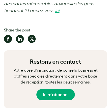
des cartes mémorables auxquelles les gens
tiendront ? Lancez-vous
ici
.
Share the post
Share
Share
Share
on
on
on
Facebook
LinkedIn
Twitter
Restons en contact
Votre dose d’inspiration, de conseils business et
d’offres spéciales directement dans votre boîte
de réception, toutes les deux semaines.
Je m’abonne!