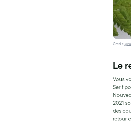
Credit:
@my
Le r
Vous vou
Serif p
Nouveau
2021 so
des cou
retour 