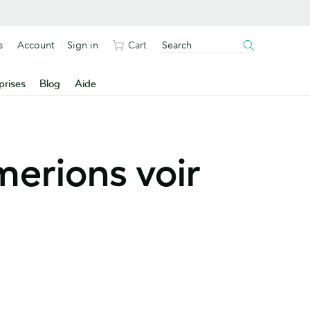
s
Account
Sign in
Cart
prises
Blog
Aide
merions voir