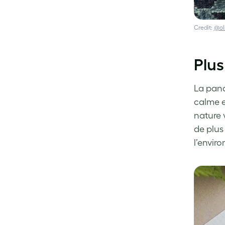
Credit:
@ol
Plus
La pand
calme e
nature 
de plus
l’envir