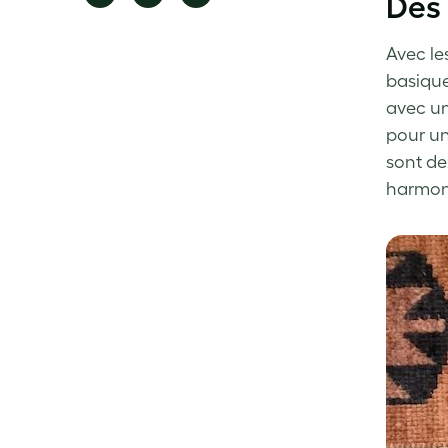
Des 
on
on
on
Facebook
LinkedIn
Twitter
Avec le
basique
avec un
pour un
sont de
harmon