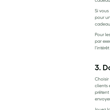
cadeau 
Si vous
pour un
cadeaux
Pour le
par exe
l’intér
3. D
Choisir
clients
prêtent 
envoyer
Jouez la