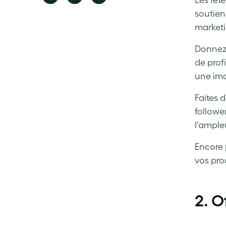
Les fêt
on
on
on
soutien
Facebook
LinkedIn
Twitter
marketi
Donnez 
de prof
une ima
Faites 
followe
l’ample
Encore 
vos pro
2. O