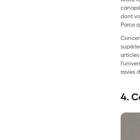
canapé 
dont vo
Parce qu
Concent
supérie
article
l’unive
ravies d
4. 