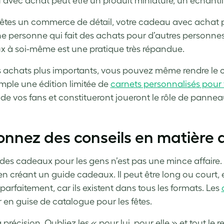
avec achat peut être un produit miniature, un échantill
 êtes un commerce de détail, votre cadeau avec achat
e personne qui fait des achats pour d’autres personnes…
 à soi-même est une pratique très répandue.
s achats plus importants, vous pouvez même rendre le c
mple une édition limitée de
carnets personnalisés pour
êt de vos fans et constitueront joueront le rôle de pann
onnez des conseils en matière
 des cadeaux pour les gens n’est pas une mince affaire. 
 en créant un guide cadeaux. Il peut être long ou court
parfaitement, car ils existent dans tous les formats. Les
 en guise de catalogue pour les fêtes.
 précision. Oubliez les « pour lui, pour elle » et tout l