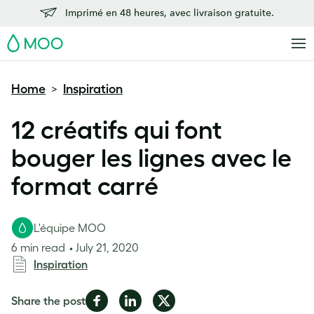
Imprimé en 48 heures, avec livraison gratuite.
MOO
Home
Inspiration
>
12 créatifs qui font
bouger les lignes avec le
format carré
L'équipe MOO
6 min read
July 21, 2020
Inspiration
Share
Share
Share
Share the post