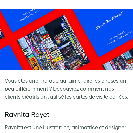
on
on
on
Facebook
LinkedIn
Twitter
Vous êtes une marque qui aime faire les choses un
peu différemment ? Découvrez comment nos
clients créatifs ont utilisé les cartes de visite carrées.
Ravnita Rayet
Ravnita est une illustratrice, animatrice et designer