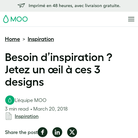
Imprimé en 48 heures, avec livraison gratuite.
MOO
Home
Inspiration
>
Besoin d’inspiration ?
Jetez un œil à ces 3
designs
L'équipe MOO
3 min read
March 20, 2018
Inspiration
Share
Share
Share
Share the post