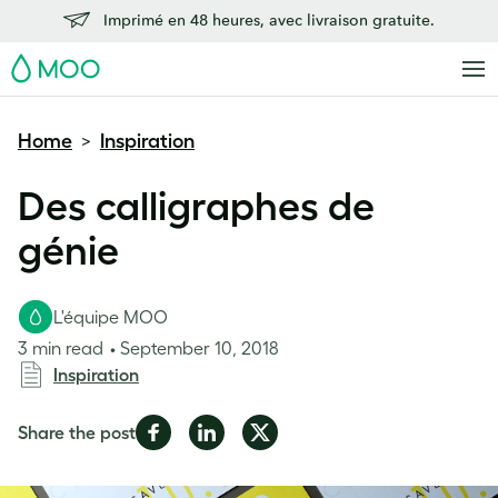
Imprimé en 48 heures, avec livraison gratuite.
MOO
Home
Inspiration
>
Des calligraphes de
génie
L'équipe MOO
3 min read
September 10, 2018
Inspiration
Share
Share
Share
Share the post
on
on
on
Facebook
LinkedIn
Twitter