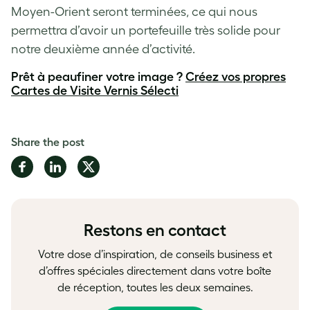
Moyen-Orient seront terminées, ce qui nous
permettra d’avoir un portefeuille très solide pour
notre deuxième année d’activité.
Prêt à peaufiner votre image ?
Créez vos propres
Cartes de Visite Vernis Sélecti
Share the post
Share
Share
Share
on
on
on
Facebook
LinkedIn
Twitter
Restons en contact
Votre dose d’inspiration, de conseils business et
d’offres spéciales directement dans votre boîte
de réception, toutes les deux semaines.