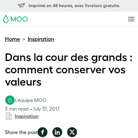
Imprimé en 48 heures, avec livraison gratuite.
MOO
Home
Inspiration
>
Dans la cour des grands :
comment conserver vos
valeurs
L'équipe MOO
3 min read
July 31, 2017
Inspiration
Share
Share
Share
Share the post