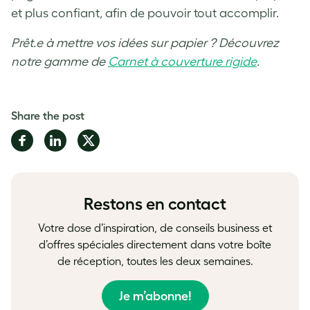
et plus confiant, afin de pouvoir tout accomplir.
Prêt.e à mettre vos idées sur papier ? Découvrez
notre gamme de
Carnet à couverture rigide
.
Share the post
Share
Share
Share
on
on
on
Facebook
LinkedIn
Twitter
Restons en contact
Votre dose d’inspiration, de conseils business et
d’offres spéciales directement dans votre boîte
de réception, toutes les deux semaines.
Je m’abonne!