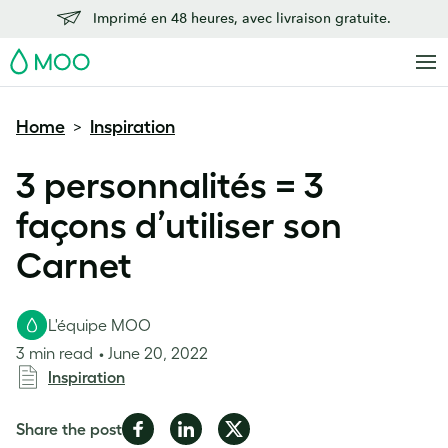
Imprimé en 48 heures, avec livraison gratuite.
MOO
Home
Inspiration
>
3 personnalités = 3
façons d’utiliser son
Carnet
L'équipe MOO
3 min read
June 20, 2022
Inspiration
Share
Share
Share
Share the post