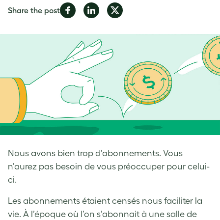
Share
Share
Share
Share the post
on
on
on
Facebook
LinkedIn
Twitter
Nous avons bien trop d’abonnements. Vous
n’aurez pas besoin de vous préoccuper pour celui-
ci.
Les abonnements étaient censés nous faciliter la
vie. À l’époque où l’on s’abonnait à une salle de