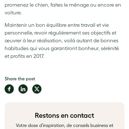
promenez le chien, faites le ménage ou encore en
voiture.
Maintenir un bon équilibre entre travail et vie
personnelle, revoir régulièrement ses objectifs et
œuvrer à leur réalisation, voilà autant de bonnes
habitudes qui vous garantiront bonheur, sérénité
et profits en 2017.
Share the post
Share
Share
Share
on
on
on
Facebook
LinkedIn
Twitter
Restons en contact
Votre dose d’inspiration, de conseils business et