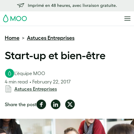
Imprimé en 48 heures, avec livraison gratuite.
MOO
Home
Astuces Entreprises
>
Start-up et bien-être
L'équipe MOO
4 min read
February 22, 2017
Astuces Entreprises
Share
Share
Share
Share the post
on
on
on
Facebook
LinkedIn
Twitter