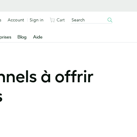
s
Account
Sign in
Cart
prises
Blog
Aide
nels à offrir
s