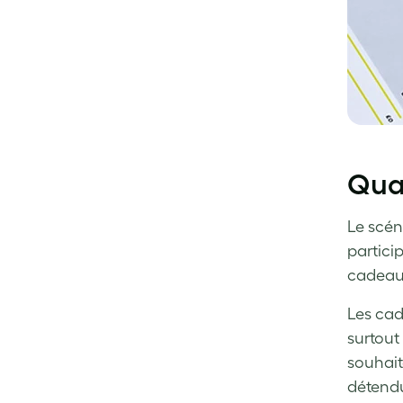
Quan
Le scén
particip
cadeau
Les cad
surtout
souhait
détendu