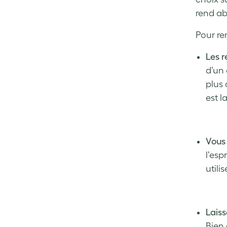
rend ab
Pour re
Les r
d’un 
plus 
est l
Vous 
l’esp
utili
Lais
Bien 