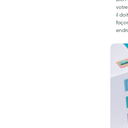
votre
il do
façon
endro