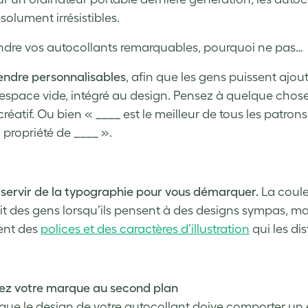
solument irrésistibles.
ndre vos autocollants remarquables, pourquoi ne pas…
endre personnalisables
, afin que les gens puissent ajou
espace vide, intégré au design. Pensez à quelque chos
créatif. Ou bien « ____ est le meilleur de tous les patron
a propriété de ____ ».
servir de la typographie pour vous démarquer.
La coule
rit des gens lorsqu’ils pensent à des designs sympas, ma
sent des
polices et des caractères d’illustration
qui les di
sez votre marque au second plan
que le design de votre autocollant doive comporter un 