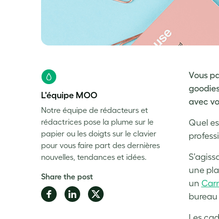
Vous pa
goodies
L'équipe MOO
avec vo
Notre équipe de rédacteurs et
rédactrices pose la plume sur le
Quel es
papier ou les doigts sur le clavier
profess
pour vous faire part des dernières
S’agiss
nouvelles, tendances et idées.
une pla
Share the post
un
Car
Share
Share
Share
bureau 
on
on
on
Les cad
Facebook
LinkedIn
Twitter