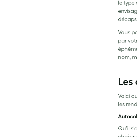
le type
envisag
décapsu
Vous po
par vot
éphémèr
nom, ma
Les 
Voici q
les ren
Autocol
Qu’il s
choix s