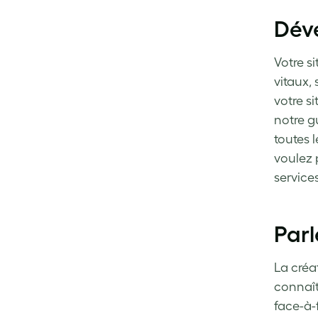
Déve
Votre s
vitaux,
votre si
notre g
toutes 
voulez 
servic
Parl
La créa
connaîtr
face-à-