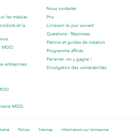
Nous contacter
ur les médias
Prix
produits et la
Livraison le jour suivant
Questions - Réponses
nous
Patrons et guides de création
ur MOO
Programme affiliés
Parrainer, on y gagne !
ux entreprises
Divulgation des vulnérabilités
 MOO
enaire MOO
ialité
Polices
Sitemap
Informations sur l’entreprise