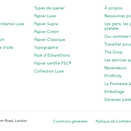
Types de papier
À propos
Papier Luxe
Ressources po
ondance Luxe
Papier Supra
Les gens, les 
planète
Papier Coton
Qui sommes-
ion
Papier Classique
Travailler po
e Visite
Typographie
The Drop
Pack d'Échantillons
Les services a
Papier certifié FSC®
Revendeurs
Collection Luxe
Printfinity
La Promesse
Emballage
Devenez part
Farm Road, London
Conditions générales
Politique de Confident