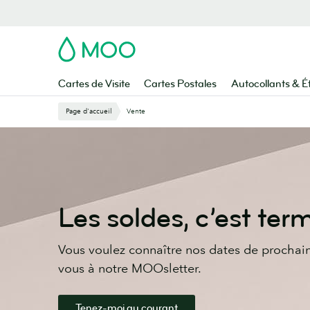
Aller
au
contenu
MOO
principal
Cartes de Visite
Cartes Postales
Autocollants & É
Page d'accueil
Vente
Les soldes, c’est ter
Vous voulez connaître nos dates de prochai
vous à notre MOOsletter.
Tenez-moi au courant