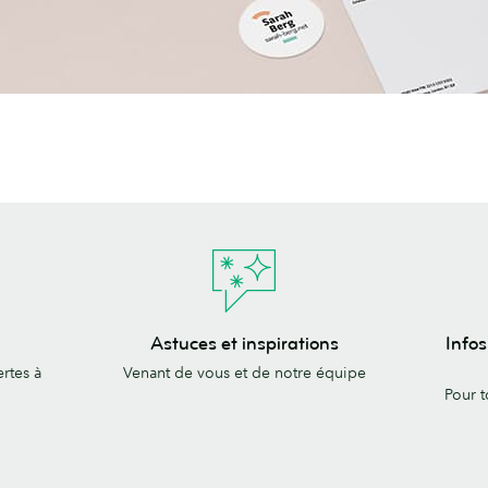
Astuces
Infos
Astuces et inspirations
Infos
et
sur
rtes à
Venant de vous et de notre équipe
inspirations
l’arrivée
Pour t
de
nouveau
produits