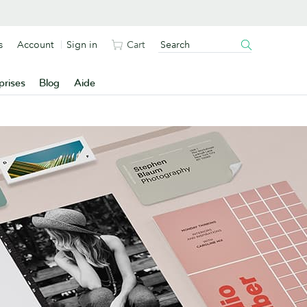
s
Account
Sign in
Cart
prises
Blog
Aide