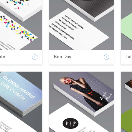
ate
Ben Day
La