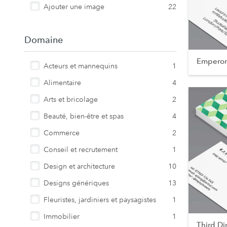
Ajouter une image
22
Domaine
Emperor
Acteurs et mannequins
1
Alimentaire
4
Arts et bricolage
2
Beauté, bien-être et spas
4
Commerce
2
Conseil et recrutement
1
Design et architecture
10
Designs génériques
13
Fleuristes, jardiniers et paysagistes
1
Immobilier
1
Third D