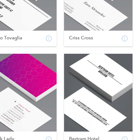
o Tovaglia
Criss Cross
nk Lady
Bertram Hotel