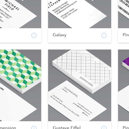
Galaxy
Pin
imension
Gustave Eiffel
Pi