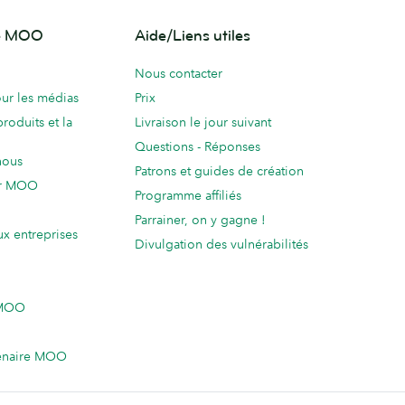
de MOO
Aide/Liens utiles
Nous contacter
ur les médias
Prix
produits et la
Livraison le jour suivant
Questions - Réponses
nous
Patrons et guides de création
ur MOO
Programme affiliés
Parrainer, on y gagne !
ux entreprises
Divulgation des vulnérabilités
 MOO
enaire MOO