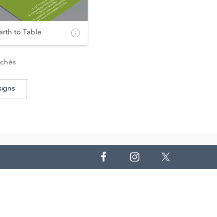
rth to Table
ichés
signs