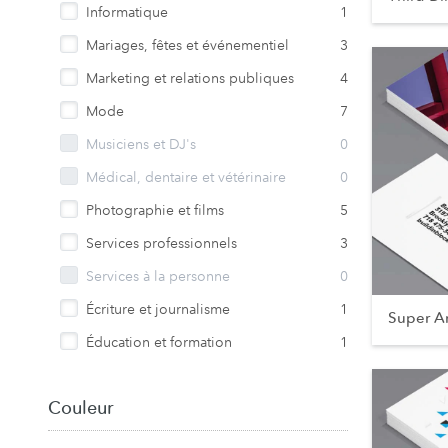
Informatique
1
Mariages, fêtes et événementiel
3
Marketing et relations publiques
4
Mode
7
Musiciens et DJ's
0
Médical, dentaire et vétérinaire
0
Photographie et films
5
Services professionnels
3
Services à la personne
0
Écriture et journalisme
1
Super A
Éducation et formation
1
Couleur