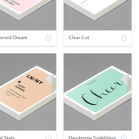
teroid Dream
Clear Cut
al Stats
Handsome Scribbling