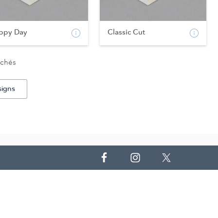
ppy Day
Classic Cut
ichés
signs