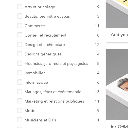
Arts et bricolage
9
Beauté, bien-être et spas
5
Commerce
11
And you
Conseil et recrutement
8
Design et architecture
12
Designs génériques
4
Fleuristes, jardiniers et paysagistes
8
Immobilier
4
Informatique
6
Mariages, fêtes et événementiel
13
Marketing et relations publiques
11
Mode
9
Musiciens et DJ's
1
It's Offic