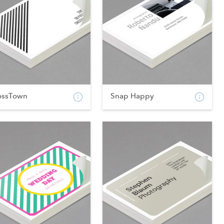
ossTown
Snap Happy