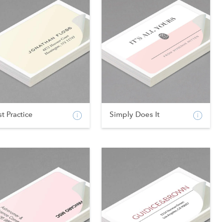
t Practice
Simply Does It