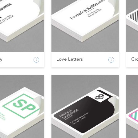
ty
Love Letters
Cr