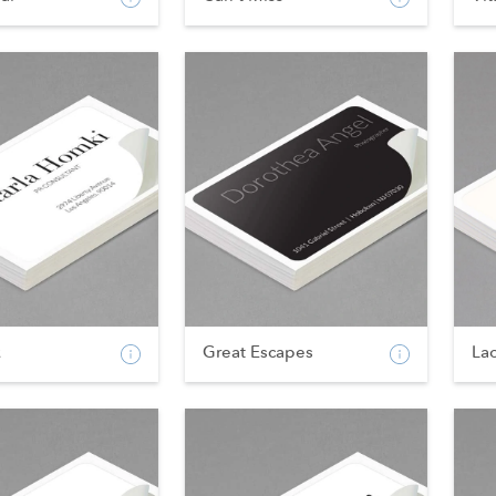
k
Great Escapes
La