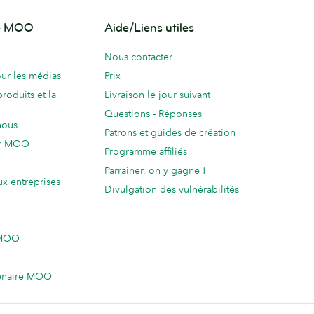
de MOO
Aide/Liens utiles
Nous contacter
ur les médias
Prix
produits et la
Livraison le jour suivant
Questions - Réponses
nous
Patrons et guides de création
ur MOO
Programme affiliés
Parrainer, on y gagne !
ux entreprises
Divulgation des vulnérabilités
 MOO
enaire MOO