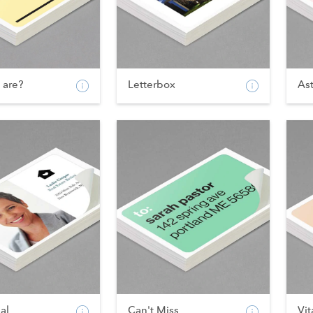
 are?
Letterbox
As
ial
Can't Miss
Vit