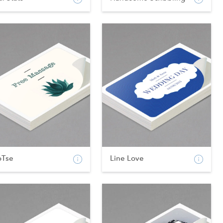
oTse
Line Love