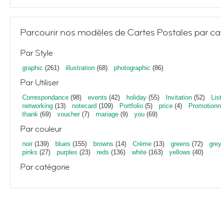
Parcourir nos modèles de Cartes Postales par ca
Par Style
graphic
(261)
illustration
(68)
photographic
(86)
Par Utiliser
Correspondance
(98)
events
(42)
holiday
(55)
Invitation
(52)
Lis
networking
(13)
notecard
(109)
Portfolio
(5)
price
(4)
Promotionn
thank
(69)
voucher
(7)
mariage
(9)
you
(69)
Par couleur
noir
(139)
blues
(155)
browns
(14)
Crème
(13)
greens
(72)
gre
pinks
(27)
purples
(23)
reds
(136)
white
(163)
yellows
(40)
Par catégorie