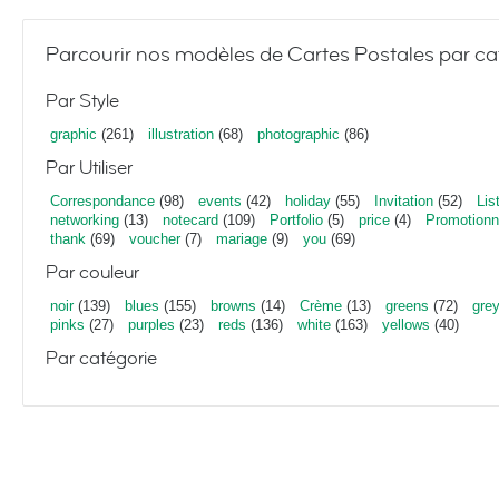
Parcourir nos modèles de Cartes Postales par ca
Par Style
graphic
(261)
illustration
(68)
photographic
(86)
Par Utiliser
Correspondance
(98)
events
(42)
holiday
(55)
Invitation
(52)
Lis
networking
(13)
notecard
(109)
Portfolio
(5)
price
(4)
Promotionn
thank
(69)
voucher
(7)
mariage
(9)
you
(69)
Par couleur
noir
(139)
blues
(155)
browns
(14)
Crème
(13)
greens
(72)
gre
pinks
(27)
purples
(23)
reds
(136)
white
(163)
yellows
(40)
Par catégorie