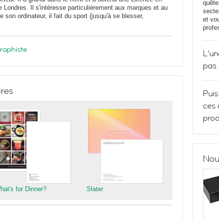
quête
de Londres. Il s'intéresse particulièrement aux marques et au
secte
 son ordinateur, il fait du sport (jusqu'à se blesser,
et vo
profe
graphiste
L'un
pas
ires
Puis
ces 
prod
Nou
hat's for Dinner?
Slater