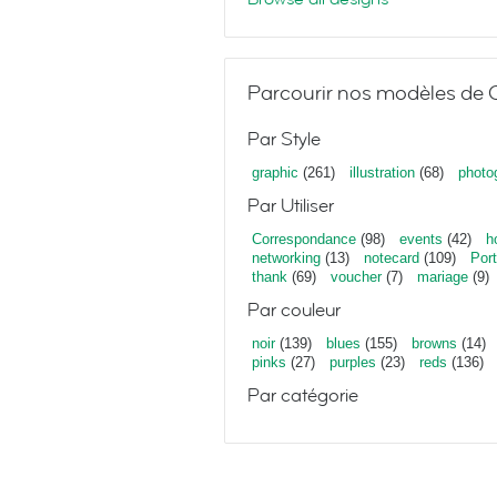
Parcourir nos modèles de C
Par Style
graphic
(261)
illustration
(68)
photo
Par Utiliser
Correspondance
(98)
events
(42)
h
networking
(13)
notecard
(109)
Port
thank
(69)
voucher
(7)
mariage
(9)
Par couleur
noir
(139)
blues
(155)
browns
(14)
pinks
(27)
purples
(23)
reds
(136)
Par catégorie