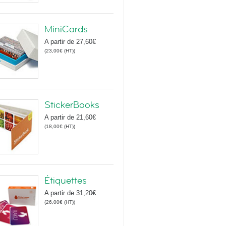
MiniCards
A partir de
27,60€
(
23,00€
(HT)
)
StickerBooks
A partir de
21,60€
(
18,00€
(HT)
)
Étiquettes
A partir de
31,20€
(
26,00€
(HT)
)