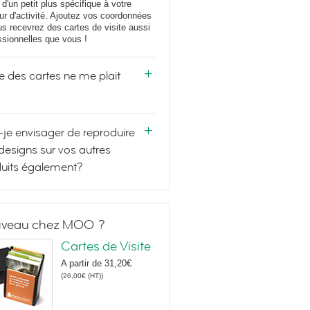
 d'un petit plus spécifique à votre
ur d'activité. Ajoutez vos coordonnées
us recevrez des cartes de visite aussi
ssionnelles que vous !
e des cartes ne me plait
-je envisager de reproduire
designs sur vos autres
uits également?
veau chez MOO ?
Cartes de Visite
A partir de
31,20€
(
26,00€
(HT)
)