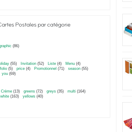
artes Postales par catégorie
graphic
(86)
oliday
(55)
Invitation
(52)
Liste
(4)
Menu
(4)
folio
(5)
price
(4)
Promotionnel
(71)
season
(55)
you
(69)
Crème
(13)
greens
(72)
greys
(35)
multi
(164)
white
(163)
yellows
(40)