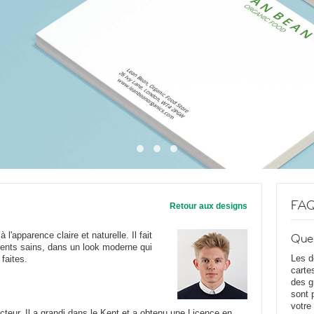
FA
Retour aux designs
l'apparence claire et naturelle. Il fait
Que
iments sains, dans un look moderne qui
Les d
faites.
carte
des g
sont 
votre
cteur. Il a grandi dans le Kent et a obtenu une Licence en