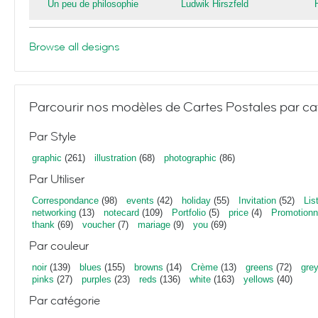
Un peu de philosophie
Ludwik Hirszfeld
Browse all designs
Parcourir nos modèles de Cartes Postales par ca
Par Style
graphic
(261)
illustration
(68)
photographic
(86)
Par Utiliser
Correspondance
(98)
events
(42)
holiday
(55)
Invitation
(52)
Lis
networking
(13)
notecard
(109)
Portfolio
(5)
price
(4)
Promotionn
thank
(69)
voucher
(7)
mariage
(9)
you
(69)
Par couleur
noir
(139)
blues
(155)
browns
(14)
Crème
(13)
greens
(72)
gre
pinks
(27)
purples
(23)
reds
(136)
white
(163)
yellows
(40)
Par catégorie