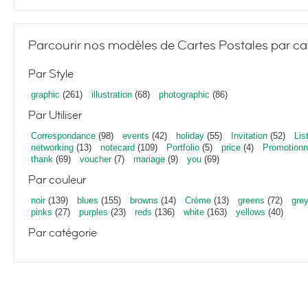
Parcourir nos modèles de Cartes Postales par ca
Par Style
graphic
(261)
illustration
(68)
photographic
(86)
Par Utiliser
Correspondance
(98)
events
(42)
holiday
(55)
Invitation
(52)
Lis
networking
(13)
notecard
(109)
Portfolio
(5)
price
(4)
Promotionn
thank
(69)
voucher
(7)
mariage
(9)
you
(69)
Par couleur
noir
(139)
blues
(155)
browns
(14)
Crème
(13)
greens
(72)
gre
pinks
(27)
purples
(23)
reds
(136)
white
(163)
yellows
(40)
Par catégorie