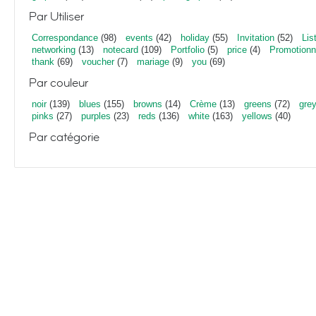
Par Utiliser
Correspondance
(98)
events
(42)
holiday
(55)
Invitation
(52)
Lis
networking
(13)
notecard
(109)
Portfolio
(5)
price
(4)
Promotionn
thank
(69)
voucher
(7)
mariage
(9)
you
(69)
Par couleur
noir
(139)
blues
(155)
browns
(14)
Crème
(13)
greens
(72)
gre
pinks
(27)
purples
(23)
reds
(136)
white
(163)
yellows
(40)
Par catégorie