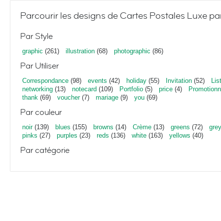
Parcourir les designs de Cartes Postales Luxe pa
Par Style
graphic
(261)
illustration
(68)
photographic
(86)
Par Utiliser
Correspondance
(98)
events
(42)
holiday
(55)
Invitation
(52)
Lis
networking
(13)
notecard
(109)
Portfolio
(5)
price
(4)
Promotionn
thank
(69)
voucher
(7)
mariage
(9)
you
(69)
Par couleur
noir
(139)
blues
(155)
browns
(14)
Crème
(13)
greens
(72)
gre
pinks
(27)
purples
(23)
reds
(136)
white
(163)
yellows
(40)
Par catégorie