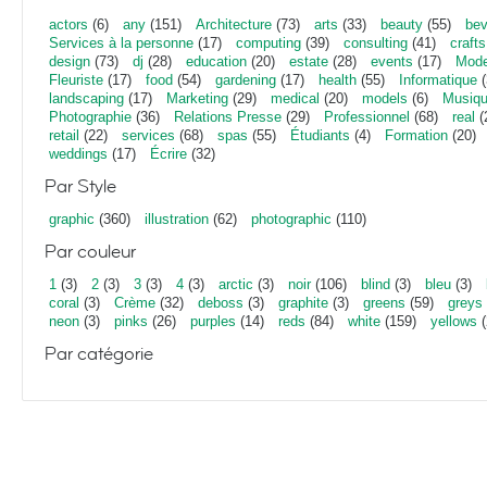
actors
(6)
any
(151)
Architecture
(73)
arts
(33)
beauty
(55)
bev
Services à la personne
(17)
computing
(39)
consulting
(41)
crafts
design
(73)
dj
(28)
education
(20)
estate
(28)
events
(17)
Mod
Fleuriste
(17)
food
(54)
gardening
(17)
health
(55)
Informatique
(
landscaping
(17)
Marketing
(29)
medical
(20)
models
(6)
Musiq
Photographie
(36)
Relations Presse
(29)
Professionnel
(68)
real
(
retail
(22)
services
(68)
spas
(55)
Étudiants
(4)
Formation
(20)
weddings
(17)
Écrire
(32)
Par Style
graphic
(360)
illustration
(62)
photographic
(110)
Par couleur
1
(3)
2
(3)
3
(3)
4
(3)
arctic
(3)
noir
(106)
blind
(3)
bleu
(3)
coral
(3)
Crème
(32)
deboss
(3)
graphite
(3)
greens
(59)
greys
neon
(3)
pinks
(26)
purples
(14)
reds
(84)
white
(159)
yellows
(
Par catégorie