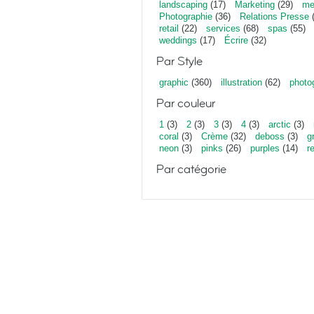
landscaping
(17)
Marketing
(29)
me
Photographie
(36)
Relations Presse
(
retail
(22)
services
(68)
spas
(55)
weddings
(17)
Écrire
(32)
Par Style
graphic
(360)
illustration
(62)
photo
Par couleur
1
(3)
2
(3)
3
(3)
4
(3)
arctic
(3)
coral
(3)
Crème
(32)
deboss
(3)
g
neon
(3)
pinks
(26)
purples
(14)
r
Par catégorie