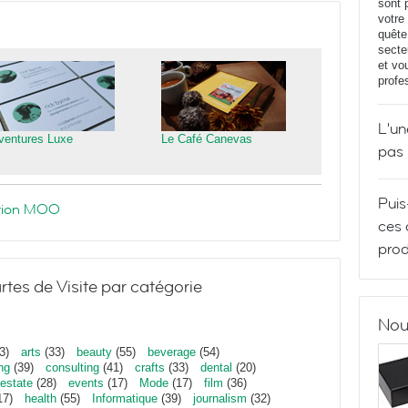
sont 
votre
quête
secte
et vo
profe
L'un
ventures Luxe
Le Café Canevas
pas
Puis
ration MOO
ces 
prod
rtes de Visite par catégorie
Nou
3)
arts
(33)
beauty
(55)
beverage
(54)
ng
(39)
consulting
(41)
crafts
(33)
dental
(20)
estate
(28)
events
(17)
Mode
(17)
film
(36)
17)
health
(55)
Informatique
(39)
journalism
(32)