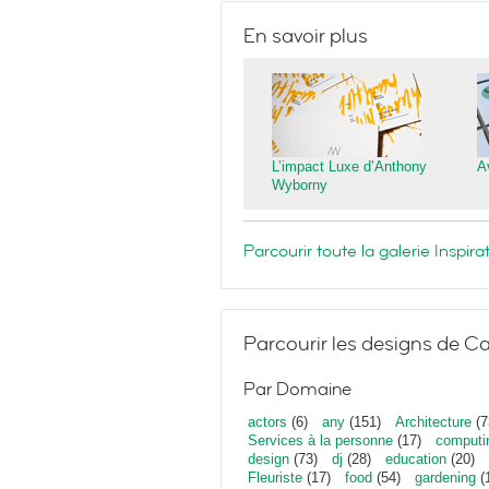
En savoir plus
L’impact Luxe d’Anthony
A
Wyborny
Parcourir toute la galerie Inspi
Parcourir les designs de Ca
Par Domaine
actors
(6)
any
(151)
Architecture
(7
Services à la personne
(17)
computi
design
(73)
dj
(28)
education
(20)
Fleuriste
(17)
food
(54)
gardening
(