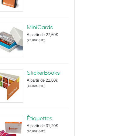
MiniCards
A partir de
27,60€
(
23,00€
(HT)
)
StickerBooks
A partir de
21,60€
(
18,00€
(HT)
)
Étiquettes
A partir de
31,20€
(
26,00€
(HT)
)