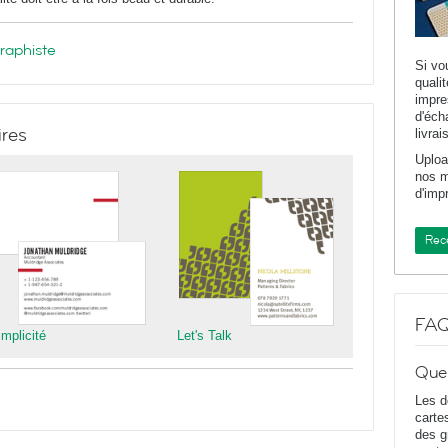
graphiste
Si vo
quali
impr
d'éch
ires
livrai
Uploa
nos m
d'imp
Rece
FA
implicité
Let's Talk
Que
Les d
carte
des g