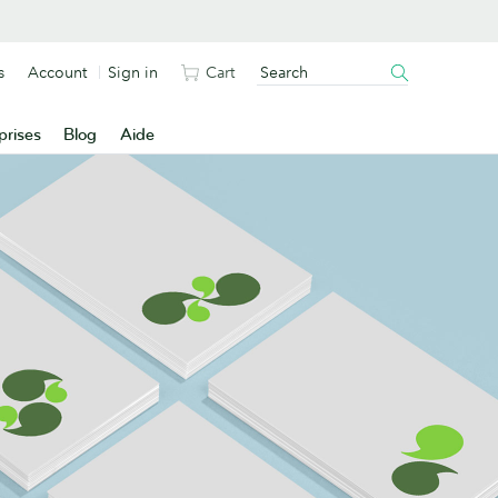
s
Account
Sign in
Cart
prises
Blog
Aide