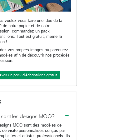
us voulez vous faire une idée de la
té de notre papier et de notre
ession, commandez un pack
antillons. Tout est gratuit, même la
son !
dez vos propres images ou parcourez
odèles afin de découvrir nos procédés
ression.
voir un pack d'échantillons gratuit
Q
 sont les designs MOO?
esigns MOO sont des modèles de
s de visite personnalisés conçus par
raphistes et artistes professionnels. Ils